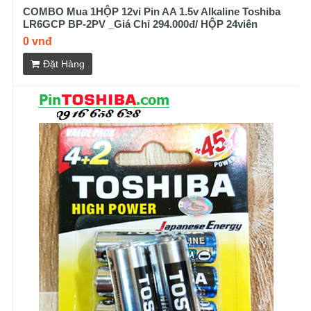
COMBO Mua 1HỘP 12vỉ Pin AA 1.5v Alkaline Toshiba
LR6GCP BP-2PV _Giá Chỉ 294.000đ/ HỘP 24viên
0 vnđ
Đặt Hàng