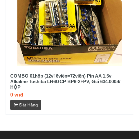
COMBO 01hộp (12vỉ 6viên=72viên) Pin AA 1.5v
Alkaline Toshiba LR6GCP BP6-2FPV, Giá 634.000đ/
HỘP
0 vnđ
Đặt Hàng