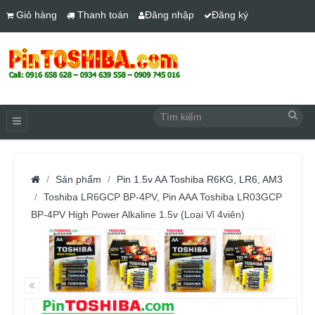
Giỏ hàng
Thanh toán
Đăng nhập
Đăng ký
Sản phẩm
Pin 1.5v AA Toshiba R6KG, LR6, AM3
Toshiba LR6GCP BP-4PV, Pin AAA Toshiba LR03GCP
BP-4PV High Power Alkaline 1.5v (Loại Vỉ 4viên)